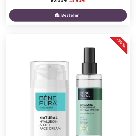
62.00 €
43.40 €
Bestellen
-30 %