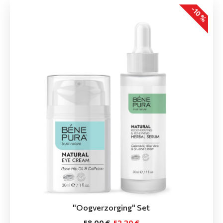
-10 %
"Oogverzorging" Set
58.00 €
52.20 €