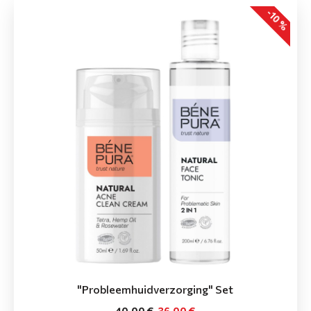
-10 %
"Probleemhuidverzorging" Set
40.00 €
36.00 €