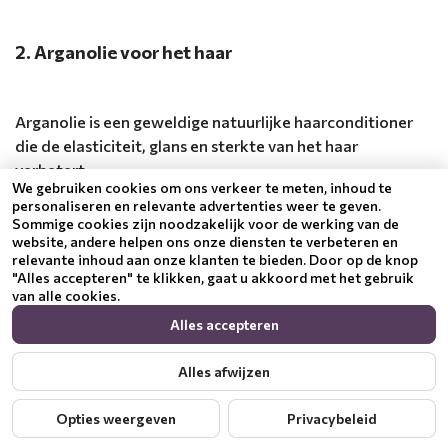
2. Arganolie voor het haar
Arganolie is een geweldige natuurlijke haarconditioner
die de elasticiteit, glans en sterkte van het haar
verbetert.
We gebruiken cookies om ons verkeer te meten, inhoud te
personaliseren en relevante advertenties weer te geven.
Sommige cookies zijn noodzakelijk voor de werking van de
Thermische bescherming voor het stylen:
website, andere helpen ons onze diensten te verbeteren en
relevante inhoud aan onze klanten te bieden. Door op de knop
Breng 1-2 druppels Arganolie aan op vochtig haar
"Alles accepteren" te klikken, gaat u akkoord met het gebruik
voordat u een föhn, stijltang of krultang gebruikt;
van alle cookies.
Dit beschermt uw haar tegen hitteschade en maakt
Alles accepteren
het zachter en gladder.
Alles afwijzen
Hoe maak je zelf een diepherstellend haarmasker?
Opties weergeven
Privacybeleid