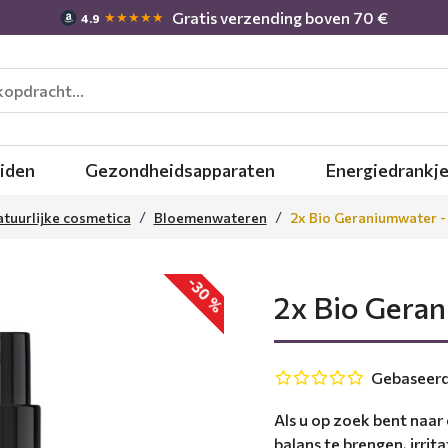
Gratis verzending boven 70 €
★★★★★
4.9
iden
Gezondheidsapparaten
Energiedrankj
tuurlijke cosmetica
Bloemenwateren
2x Bio Geraniumwater -
-30 %
2x Bio Gera
Gebaseerd
Als u op zoek bent naar 
balans te brengen, irrita