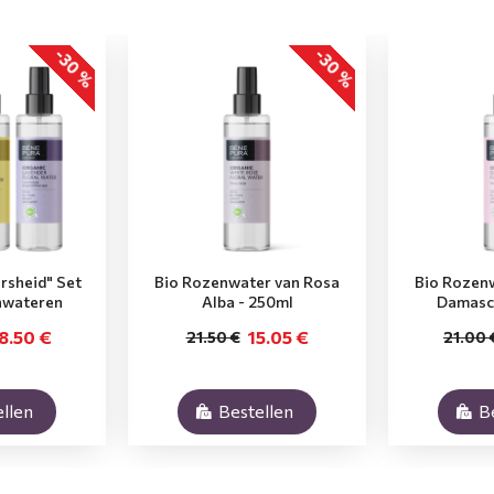
-30 %
-30 %
ersheid" Set
Bio Rozenwater van Rosa
Bio Rozen
nwateren
Alba - 250ml
Damasc
8.50 €
15.05 €
21.50 €
21.00 
llen
Bestellen
B