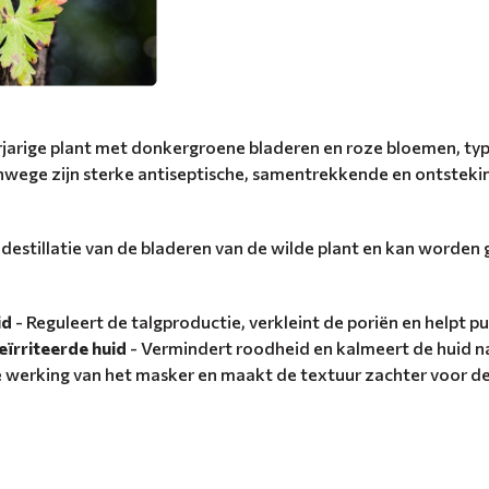
arige plant met donkergroene bladeren en roze bloemen, typi
nwege zijn sterke antiseptische, samentrekkende en ontste
illatie van de bladeren van de wilde plant en kan worden ge
id
- Reguleert de talgproductie, verkleint de poriën en helpt pu
eïrriteerde huid
- Vermindert roodheid en kalmeert de huid na
e werking van het masker en maakt de textuur zachter voor de