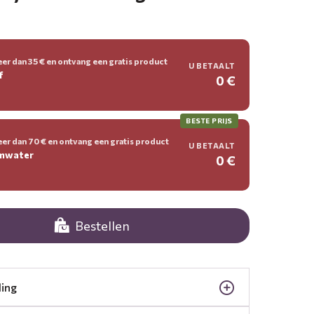
er dan 35 € en ontvang een gratis product
U BETAALT
f
0 €
BESTE PRIJS
er dan 70 € en ontvang een gratis product
U BETAALT
umwater
0 €
Bestellen
ling