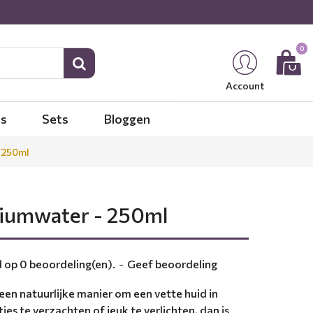
0
Account
es
Sets
Bloggen
 250ml
niumwater - 250ml
 op 0 beoordeling(en).
-
Geef beoordeling
een natuurlijke manier om een ​​vette huid in
ties te verzachten of jeuk te verlichten, dan is