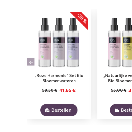
-30 %
„Roze Harmonie" Set Bio
„Natuurlijke v
Bloemenwateren
Bio Bloeme
41.65 €
3
59.50 €
55.00 €
Bestellen
Beste