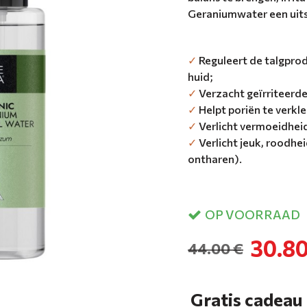
Geraniumwater een uit
✓
Reguleert de talgprod
huid;
✓
Verzacht geïrriteerde
✓
Helpt poriën te verkle
✓
Verlicht vermoeidheid
✓
Verlicht jeuk, roodhei
ontharen).
OP VOORRAAD
30.80
44.00 €
Gratis cadeau 