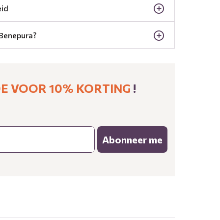
eid
Benepura?
 VOOR 10% KORTING ​
!
Abonneer me