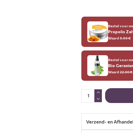
Bestel voor me
Propolis Zal
Waard
9.99
€
Bestel voor me
Bio Gerani
Waard
22.00
€
Verzend- en Afhande