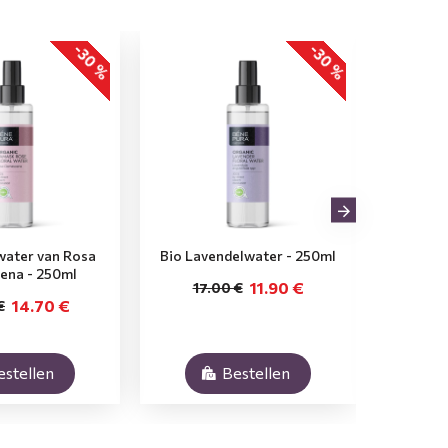
-30 %
-30 %
water van Rosa
Bio Lavendelwater - 250ml
Bio M
ena - 250ml
11.90 €
17.00 €
17
14.70 €
€
estellen
Bestellen