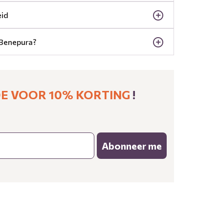
eid
Benepura?
 VOOR 10% KORTING ​
!
Abonneer me