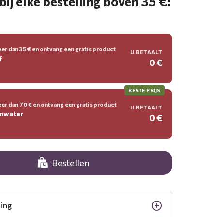
bij elke bestelling boven 35 €:
er dan 35 € en ontvang een gratis product
U BETAALT
f
0 €
BESTE PRIJS
er dan 70 € en ontvang een gratis product
U BETAALT
umwater
0 €
Bestellen
ling