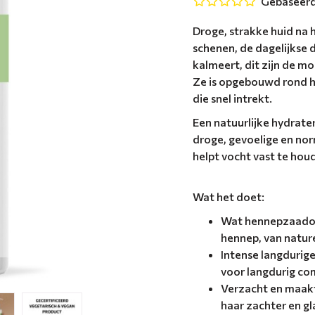
Gebaseerd
Droge, strakke huid na 
schenen, de dagelijkse 
kalmeert, dit zijn de 
Ze is opgebouwd rond he
die snel intrekt.
Een natuurlijke hydrat
droge, gevoelige en nor
helpt vocht vast te hou
Wat het doet:
Wat hennepzaadoli
hennep, van nature
Intense langdurige
voor langdurig co
Verzacht en maakt
haar zachter en g