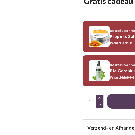
Gratis cadeau 
Bestel voor me
Propolis Zal
Waard
9.99
€
Bestel voor me
Bio Gerani
Waard
22.00
€
Verzend- en Afhande