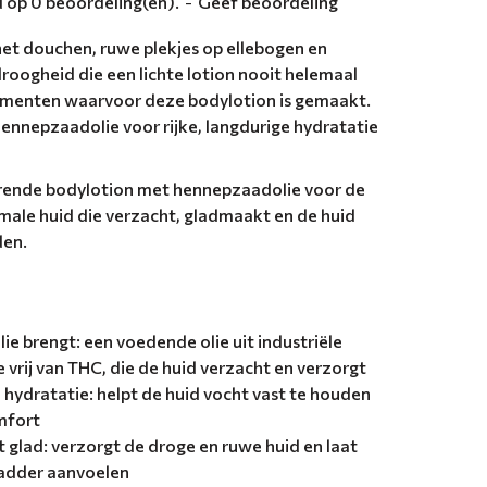
 op 0 beoordeling(en).
-
Geef beoordeling
het douchen, ruwe plekjes op ellebogen en
droogheid die een lichte lotion nooit helemaal
momenten waarvoor deze bodylotion is gemaakt.
nnepzaadolie voor rijke, langdurige hydratatie
erende bodylotion met hennepzaadolie voor de
male huid die verzacht, gladmaakt en de huid
den.
e brengt: een voedende olie uit industriële
 vrij van THC, die de huid verzacht en verzorgt
 hydratatie: helpt de huid vocht vast te houden
mfort
 glad: verzorgt de droge en ruwe huid en laat
ladder aanvoelen