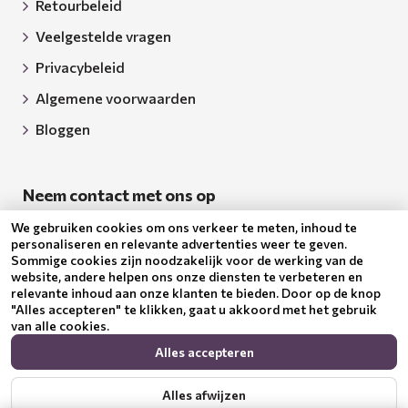
Retourbeleid
Veelgestelde vragen
Privacybeleid
Algemene voorwaarden
Bloggen
Neem contact met ons op
We gebruiken cookies om ons verkeer te meten, inhoud te
Euquality LTD
personaliseren en relevante advertenties weer te geven.
Sommige cookies zijn noodzakelijk voor de werking van de
Adres: 18 Todor Aleksandrov Str., Petrich, 2850
website, andere helpen ons onze diensten te verbeteren en
relevante inhoud aan onze klanten te bieden. Door op de knop
Bulgarije
"Alles accepteren" te klikken, gaat u akkoord met het gebruik
van alle cookies.
BG205062043
Alles accepteren
Email:
support@benepura.nl
Alles afwijzen