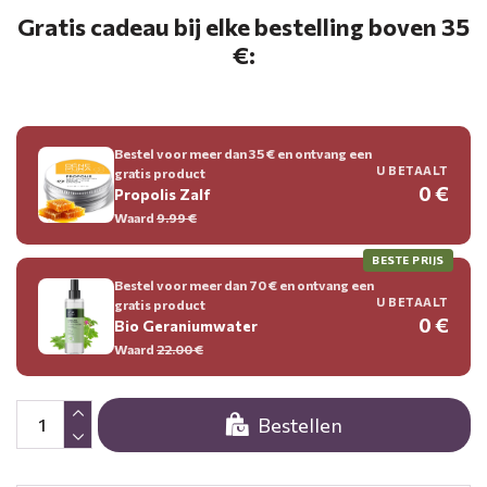
Gratis cadeau bij elke bestelling boven 35
€:
Bestel voor meer dan 35 € en ontvang een
U BETAALT
gratis product
0 €
Propolis Zalf
Waard
9.99
€
BESTE PRIJS
Bestel voor meer dan 70 € en ontvang een
U BETAALT
gratis product
0 €
Bio Geraniumwater
Waard
22.00
€
Bestellen