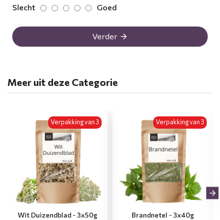
Slecht
Goed
Verder
Meer uit deze Categorie
Verpakking van 3
Verpakking van 3
Wit Duizendblad - 3x50g
Brandnetel - 3x40g