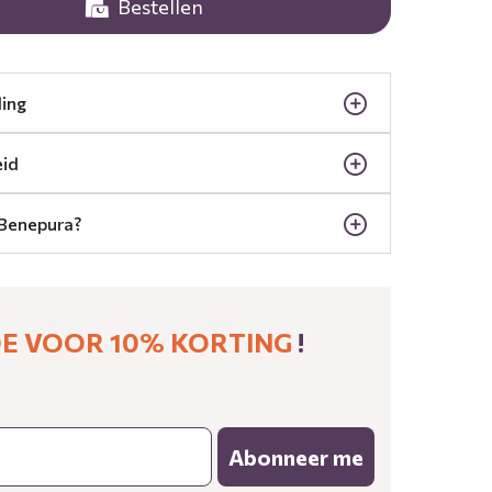
Bestellen
ling
eid
Benepura?
 VOOR 10% KORTING ​
!
Abonneer me