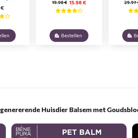
15.98 €
19.98 €
29.97 
 €
llen
Bestellen
B
genererende Huisdier Balsem met Goudsbl