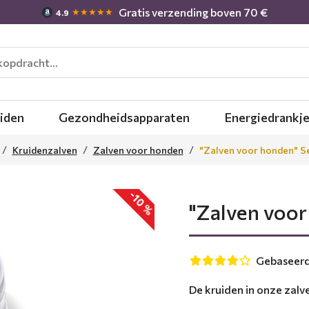
Gratis verzending boven 70 €
★★★★★
4.9
iden
Gezondheidsapparaten
Energiedrankj
Kruidenzalven
Zalven voor honden
"Zalven voor honden" S
-10 %
"Zalven voor
Gebaseerd 
De kruiden in onze zalv