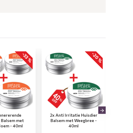
-20 %
-33 %
enererende
2x Anti Irritatie Huisdier
3x Anti
r Balsem met
Balsem met Weegbree -
Balse
loem - 40ml
40ml