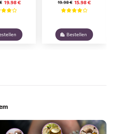
19.98 €
15.98 €
€
19.98 €
29
estellen
Bestellen
oem