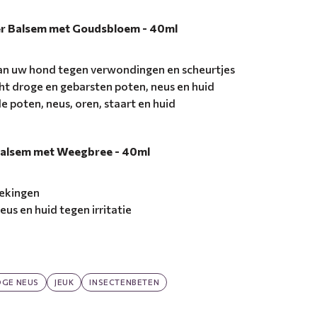
er Balsem met Goudsbloem - 40ml
n uw hond tegen verwondingen en scheurtjes
ht droge en gebarsten poten, neus en huid
 poten, neus, oren, staart en huid
r Balsem met Weegbree - 40ml
tekingen
us en huid tegen irritatie
GE NEUS
JEUK
INSECTENBETEN