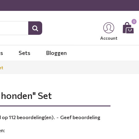
0
Account
es
Sets
Bloggen
et
 honden" Set
op 112 beoordeling(en).
-
Geef beoordeling
en: