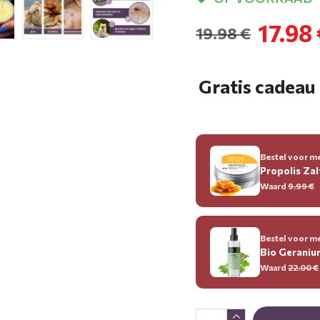
17.98
19.98 €
Gratis cadeau 
Bestel voor me
Propolis Zal
Waard
9.99
€
Bestel voor me
Bio Gerani
Waard
22.00
€