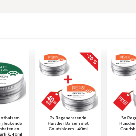
-20 %
otbalsem
2x Regenererende
3x Reg
ij Jeukende
Huisdier Balsem met
Huisdie
enbeten en
Goudsbloem - 40ml
Goudsb
uurlijk, 40ml