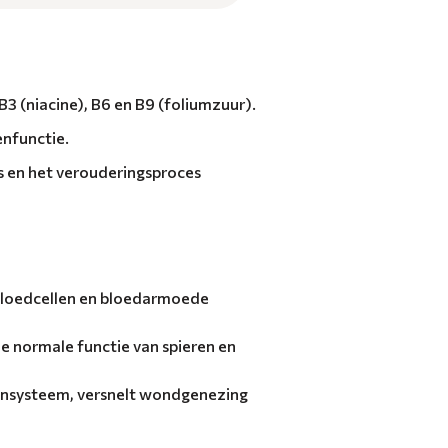
 (niacine), B6 ​​en B9 (foliumzuur).
enfunctie.
ss en het verouderingsproces
e bloedcellen en bloedarmoede
e normale functie van spieren en
uunsysteem, versnelt wondgenezing