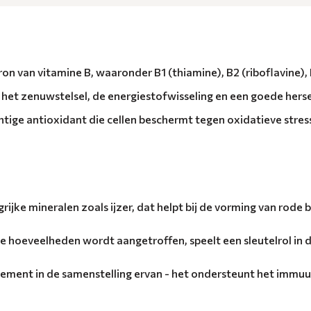
n van vitamine B, waaronder B1 (thiamine), B2 (riboflavine), B3
r het zenuwstelsel, de energiestofwisseling en een goede hers
chtige antioxidant die cellen beschermt tegen oxidatieve stre
ijke mineralen zoals ijzer, dat helpt bij de vorming van rod
e hoeveelheden wordt aangetroffen, speelt een sleutelrol in d
 element in de samenstelling ervan - het ondersteunt het imm